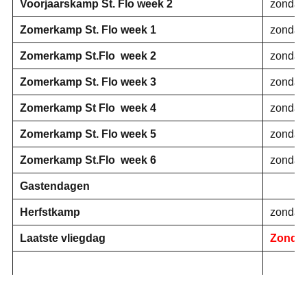
Voorjaarskamp St. Flo week 2
zondag 
Zomerkamp St. Flo week 1
zondag 5
Zomerkamp St.Flo week 2
zondag 1
Zomerkamp St. Flo week 3
zondag 1
Zomerkamp St Flo week 4
zondag 
Zomerkamp St. Flo week 5
zondag 
Zomerkamp St.Flo week 6
zondag 
Gastendagen
Herfstkamp
zondag 
Laatste vliegdag
Zondag