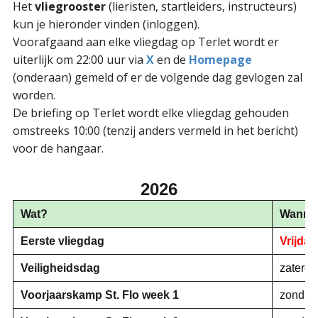
Het
vliegrooster
(lieristen, startleiders, instructeurs)
kun je hieronder vinden (inloggen).
Voorafgaand aan elke vliegdag op Terlet wordt er
uiterlijk om 22:00 uur via
X
en de
Homepage
(onderaan) gemeld of er de volgende dag gevlogen zal
worden.
De briefing op Terlet wordt elke vliegdag gehouden
omstreeks 10:00 (tenzij anders vermeld in het bericht)
voor de hangaar.
2026
Wat?
Wanne
Eerste vliegdag
Vrijda
Veiligheidsdag
zaterda
Voorjaarskamp St. Flo week 1
zondag 